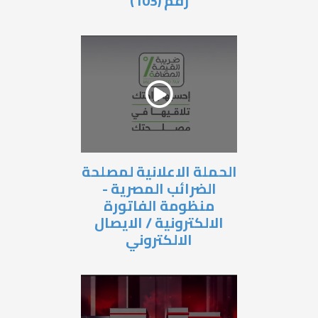
رقم (103)
الحملة الاعلانية لمصلحة
الضرائب المصرية -
منظومة الفاتورة
الالكترونية / الايصال
الالكتروني