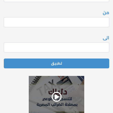
من
الى