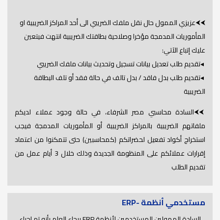
⮜⮜عزيزي الممول حال نقل ملفك الضريبي الى أحد المراكز الضريبية او
المأموريات المدمجة مؤخرا وصلاحية بطاقتك الضريبية انتهت فيتعين
عليك إتباع الآتي:
◂تقديم طلب تعديل بيانات تسجيل وتحديث بيانات ملفك الضريبي
◂تقديم طلب بدل فاقد / بدل تالف في حالة فقد أو تلف البطاقة
الضريبية
⮜⮜السادة محاسبي مصر الشرفاء، في حالة وجود عملاء لديكم
ملفاتهم الضريبية بالمراكز الضريبية أو المأموريات المدمجة فيجب
استخراج أكواد تفعيل لحضراتكم (كمحاسبين) حتى تتمكنوا من اعتماد
إقرارات عملائكم على المنظومة الجديدة وذلك خلال 3 أيام عمل من
تقديم الطلب
مستخدمي أنظمة -ERP
السادة الممولين المستخدمين لأنظمة ERP برجاء العلم بأنه تم اجراء