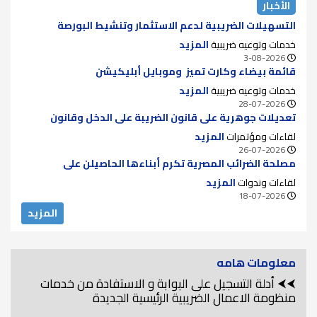
الأخبار
التسهيلات الضريبية لدعم الاستثمار وتنشيط البورصة
خدمات وتوعيه ضريبية
المزيد
3-08-2026
قائمة بيضاء وكارت تميز وموبايل أبليكيشن
خدمات وتوعيه ضريبية
المزيد
28-07-2026
تعديلات جوهرية على قانون الضريبة على الدخل وقانون
الضريبة على الدمغة للقضاء على الازدواج الضريبي ودعم سوق
لقاءات ومؤتمرات
المزيد
الأوراق المالية
26-07-2026
مصلحة الضرائب المصرية تكرم أبناءها الحاصيلن على
الماجستير والدكتوراه لعام 2025..
لقاءات وندوات
المزيد
18-07-2026
المزيد
معلومات هامه
⮜⮜ أدلة التسجيل على البوابة و الاستفادة من خدمات
منظومة الاعمال الضريبية الرئيسية الجديدة