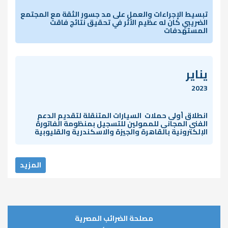
تبسيط الإجراءات والعمل على مد جسور الثقة مع المجتمع
الضريبي كان له عظيم الأثر في تحقيق نتائج فاقت
المستهدفات
يناير
2023
انطلاق أولى حملات السيارات المتنقلة لتقديم الدعم
الفنى المجانى للممولين للتسجيل بمنظومة الفاتورة
الإلكترونية بالقاهرة والجيزة والاسكندرية والقليوبية
المزيد
مصلحة الضرائب المصرية