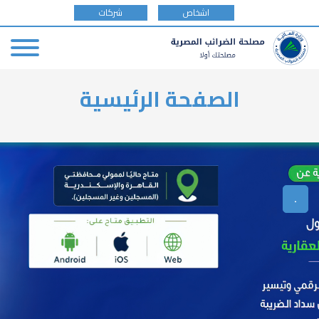
tax
اشخاص
شركات
payer
type
Skip
الصفحة الرئيسية
to
main
content
.