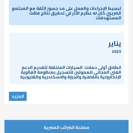
تبسيط الإجراءات والعمل على مد جسور الثقة مع المجتمع
الضريبي كان له عظيم الأثر في تحقيق نتائج فاقت
المستهدفات
يناير
2023
انطلاق أولى حملات السيارات المتنقلة لتقديم الدعم
الفنى المجانى للممولين للتسجيل بمنظومة الفاتورة
الإلكترونية بالقاهرة والجيزة والاسكندرية والقليوبية
المزيد
مصلحة الضرائب المصرية