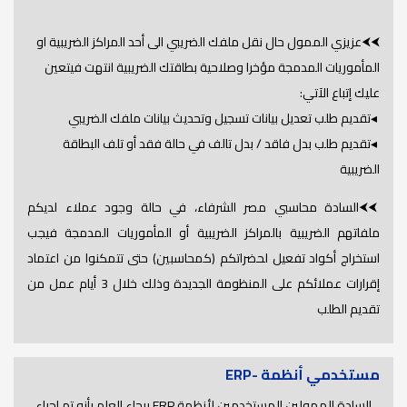
⮜⮜عزيزي الممول حال نقل ملفك الضريبي الى أحد المراكز الضريبية او
المأموريات المدمجة مؤخرا وصلاحية بطاقتك الضريبية انتهت فيتعين
عليك إتباع الآتي:
◂تقديم طلب تعديل بيانات تسجيل وتحديث بيانات ملفك الضريبي
◂تقديم طلب بدل فاقد / بدل تالف في حالة فقد أو تلف البطاقة
الضريبية
⮜⮜السادة محاسبي مصر الشرفاء، في حالة وجود عملاء لديكم
ملفاتهم الضريبية بالمراكز الضريبية أو المأموريات المدمجة فيجب
استخراج أكواد تفعيل لحضراتكم (كمحاسبين) حتى تتمكنوا من اعتماد
إقرارات عملائكم على المنظومة الجديدة وذلك خلال 3 أيام عمل من
تقديم الطلب
مستخدمي أنظمة -ERP
السادة الممولين المستخدمين لأنظمة ERP برجاء العلم بأنه تم اجراء