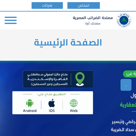
tax
اشخاص
شركات
payer
type
Skip
الصفحة الرئيسية
to
main
content
.