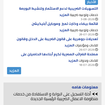
الأخبار
التسهيلات الضريبية لدعم الاستثمار وتنشيط البورصة
خدمات وتوعيه ضريبية
المزيد
3-08-2026
قائمة بيضاء وكارت تميز وموبايل أبليكيشن
خدمات وتوعيه ضريبية
المزيد
28-07-2026
تعديلات جوهرية على قانون الضريبة على الدخل وقانون
الضريبة على الدمغة للقضاء على الازدواج الضريبي ودعم سوق
لقاءات ومؤتمرات
المزيد
الأوراق المالية
26-07-2026
مصلحة الضرائب المصرية تكرم أبناءها الحاصيلن على
الماجستير والدكتوراه لعام 2025..
لقاءات وندوات
المزيد
18-07-2026
المزيد
معلومات هامه
⮜⮜ أدلة التسجيل على البوابة و الاستفادة من خدمات
منظومة الاعمال الضريبية الرئيسية الجديدة