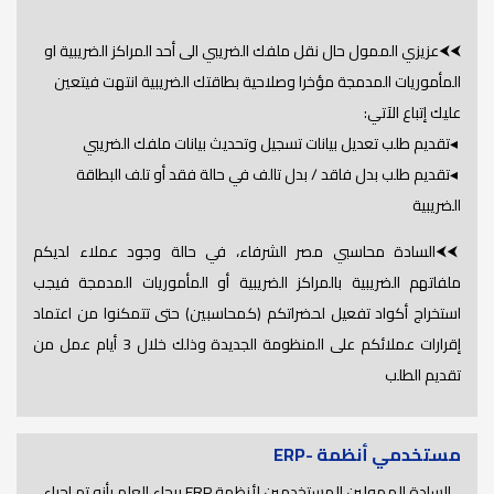
⮜⮜عزيزي الممول حال نقل ملفك الضريبي الى أحد المراكز الضريبية او
المأموريات المدمجة مؤخرا وصلاحية بطاقتك الضريبية انتهت فيتعين
عليك إتباع الآتي:
◂تقديم طلب تعديل بيانات تسجيل وتحديث بيانات ملفك الضريبي
◂تقديم طلب بدل فاقد / بدل تالف في حالة فقد أو تلف البطاقة
الضريبية
⮜⮜السادة محاسبي مصر الشرفاء، في حالة وجود عملاء لديكم
ملفاتهم الضريبية بالمراكز الضريبية أو المأموريات المدمجة فيجب
استخراج أكواد تفعيل لحضراتكم (كمحاسبين) حتى تتمكنوا من اعتماد
إقرارات عملائكم على المنظومة الجديدة وذلك خلال 3 أيام عمل من
تقديم الطلب
مستخدمي أنظمة -ERP
السادة الممولين المستخدمين لأنظمة ERP برجاء العلم بأنه تم اجراء