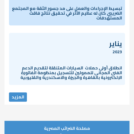
تبسيط الإجراءات والعمل على مد جسور الثقة مع المجتمع
الضريبي كان له عظيم الأثر في تحقيق نتائج فاقت
المستهدفات
يناير
2023
انطلاق أولى حملات السيارات المتنقلة لتقديم الدعم
الفنى المجانى للممولين للتسجيل بمنظومة الفاتورة
الإلكترونية بالقاهرة والجيزة والاسكندرية والقليوبية
المزيد
مصلحة الضرائب المصرية