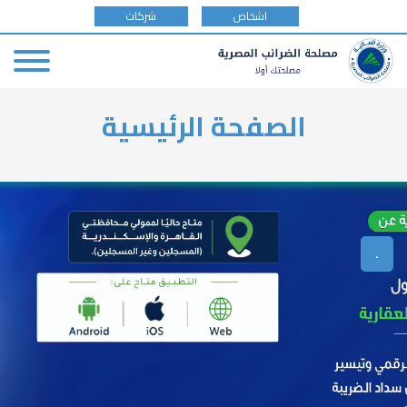
tax
اشخاص
شركات
payer
type
Skip
الصفحة الرئيسية
to
main
content
.