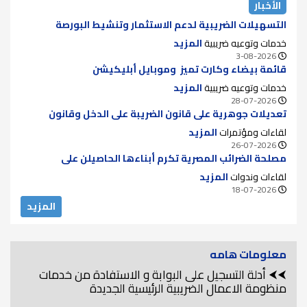
الأخبار
التسهيلات الضريبية لدعم الاستثمار وتنشيط البورصة
خدمات وتوعيه ضريبية
المزيد
3-08-2026
قائمة بيضاء وكارت تميز وموبايل أبليكيشن
خدمات وتوعيه ضريبية
المزيد
28-07-2026
تعديلات جوهرية على قانون الضريبة على الدخل وقانون
الضريبة على الدمغة للقضاء على الازدواج الضريبي ودعم سوق
لقاءات ومؤتمرات
المزيد
الأوراق المالية
26-07-2026
مصلحة الضرائب المصرية تكرم أبناءها الحاصيلن على
الماجستير والدكتوراه لعام 2025..
لقاءات وندوات
المزيد
18-07-2026
المزيد
معلومات هامه
⮜⮜ أدلة التسجيل على البوابة و الاستفادة من خدمات
منظومة الاعمال الضريبية الرئيسية الجديدة