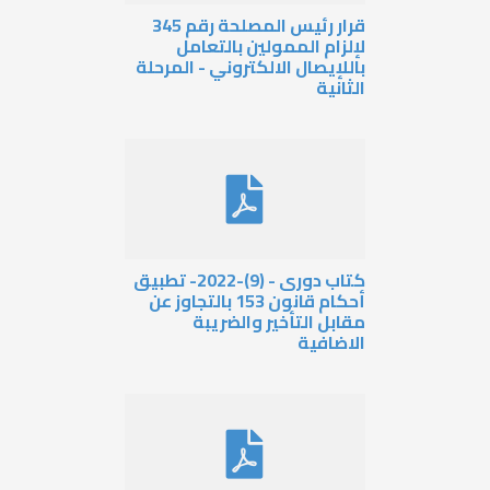
قرار رئيس المصلحة رقم 345
لإلزام الممولين بالتعامل
باللإيصال الالكتروني - المرحلة
الثانية
كتاب دورى - (9)-2022- تطبيق
أحكام قانون 153 بالتجاوز عن
مقابل التأخير والضريبة
الاضافية