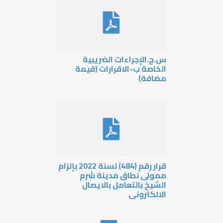
س.ج.الإجراءات الضريبية
الخاصة ب-الاقرارات (قيمة
مضافة)
قرار رقم (484) لسنة 2022 بإلزام
ممولى نطاق مدينة شرم
الشيخ بالتعامل بالايصال
الالكترونى