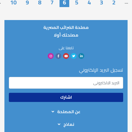
10
9
8
7
6
5
4
…
مصلحة الضرائب المصرية
مصلحتك أولا
تابعنا على
الإلكتروني
عن المصلحة
من نحن
نماذج
الهيكل التنظيمي