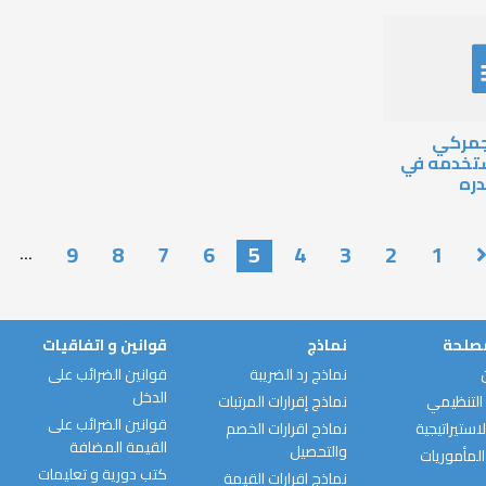
لجمركي
ستخدمه في
دره
9
8
7
6
5
4
3
2
1
…
مصلحة
نماذج
قوانين و اتفاقيات
نماذج رد الضريبة
قوانين الضرائب على
الدخل
التنظيمي
نماذج إقرارات المرتبات
قوانين الضرائب على
استيراتيجية
نماذج اقرارات الخصم
القيمة المضافة
والتحصيل
المأموريات
كتب دورية و تعليمات
نماذج اقرارات القيمة