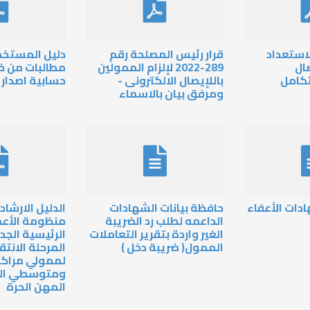
استعداد
قرار رئيس المصلحة رقم
دليل المستخد
ال
289-2022 لإلزام الممولين
مطالبات من خ
تكامل
باللإيصال الالكترونى -
حسابية اصدار 22-6-22
ومرفق بيان بالاسماء
دات الأعفاء
حافظة بيانات الشهادات
الدليل الارشا
الداعمه لطلب رد الضريبة
منظومة الأعم
الغير واردة بتقرير التعاملات
الرئيسية الجد
الممول( ضريبة دخل )
المرحلة الانتقا
لممولي مراكز 
ومتوسطي الم
المهن الحرة