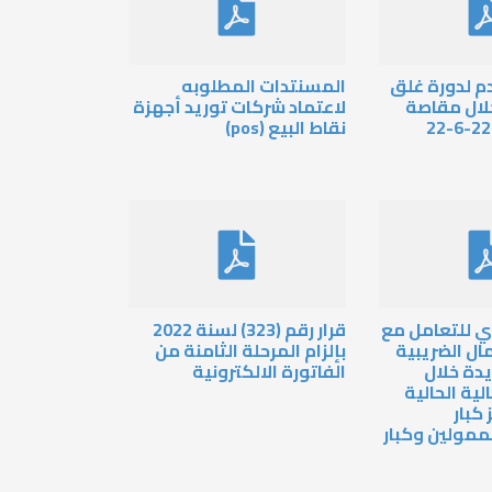
م لدورة غلق
المسنتدات المطلوبه
لال مقاصة
لاعتماد شركات توريد أجهزة
نقاط البيع (pos)
دي للتعامل مع
قرار رقم (323) لسنة 2022
ال الضريبية
بإلزام المرحلة الثامنة من
يدة خلال
الفاتورة الالكترونية
لية الحالية
كبار
مولين وكبار