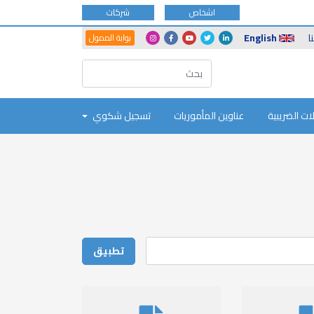
اشخاص
شركات
Another
Social
ا
English
بوابة الممول
Portals
Icons
ات الضريبية
عناوين المأموريات
تسجيل شكوي