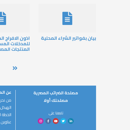
بيان بفواتير الشراء المحلية
اذون الافراج ا
للمدخلات الم
المنتجات المص
Pagination
عن ال
مصلحة الضرائب المصرية
من نحن
مصلحتك أولا
الهيكل 
تابعنا على
الخطة ال
عناوين 