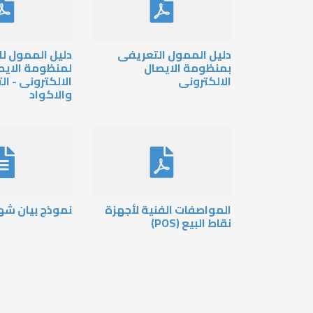
دليل الممول التعريفى
دليل الممول لل
بمنظومة الايصال
لمنظومة الايص
الالكترونى
الالكترونى - ال
والاكواد
المواصفات الفنية لأجهزة
نموذج بيان شها
نقاط البيع (POS)