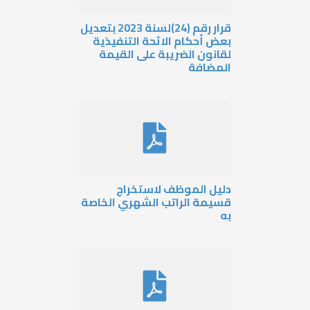
قرار رقم (24)لسنة 2023 بتعديل
عض أحكام الائحة التنفيذية
قانون الضريبة على القيمة
لمضافة
ليل الموظف لاستخراج
سيمة الراتب الشهري الخاصة
ه