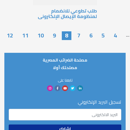
لب تطوعي للانضمام
منظومة الإيصال الإلكترونى
12
11
10
9
8
7
6
…
مصلحة الضرائب المصرية
مصلحتك أولا
تابعنا على
لإلكتروني