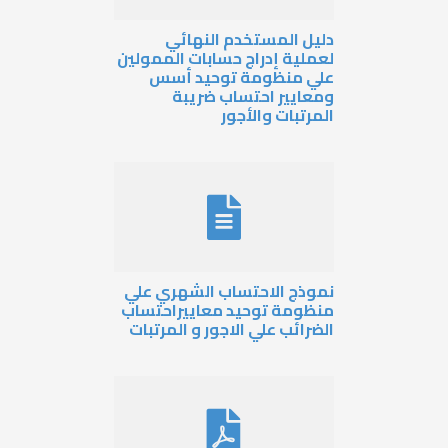
ليل المستخدم النهائي
عملية إدراج حسابات الممولين
لي منظومة توحيد أسس
معايير احتساب ضريبة
لمرتبات والأجور
موذج الاحتساب الشهري علي
نظومة توحيد معاييراحتساب
لضرائب علي الاجور و المرتبات