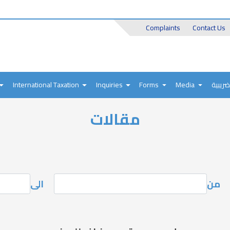
Header
Complaints
Contact Us
Top
International Taxation
Inquiries
Forms
Media
ضريبية
مقالات
من
الى