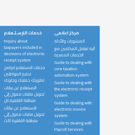
مركز اعلامى
خدمات اللإسـتـعلام
Inquiry about
المنشورات والأدلة
taxpayers included in
آلية تعامل المكلفين مع
decisions of electronic
الخدمات المصدرة
receipt system
Guide to dealing with
خدمات الاستعلام لبرنامج
core taxation
تحفيز المواطنين
automation system
فاتورتك حمايتك وجايزتك
Guide to dealing with
الاستعلام عن بيانات
the electronic receipt
تحويل ملفات ممول إلي
system
منطقة القاهرة ثان
Guide to dealing with
الاستعلام عن بيانات
electronic invoice
تحويل ملفات ممول إلي
system
منطقة القاهرة ثالث
Guide to dealing with
Payroll Services