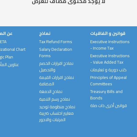
لا يوجد محتوى مضاف للعرض
قوانين و اتفاقيات
نماذج
عن الم
 ETA
Tax Refund Forms
Executive Instructions
- Income Tax
zational Chart
Salary Declaration
Forms
Executive Instructions
gic Plan
- Value Added Tax
نماذج اقرارات الخصم
عناوين المأ
كتب دورية و تعليمات
والتحصيل
نماذج اقرارات القيمة
Principles of Appeal
المضافة
Committees
نماذج الدمغة
Treasury Bills and
Bonds
نماذج رسم التنمية
قوانين أخرى ذات صلة
نماذج منظومة توحيد
معايير احتساب ضريبة
المرتبات والاجور