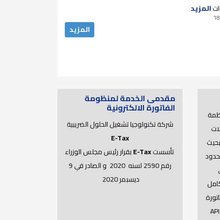
دكتوراه لعام 2025..
ات
المزيد
18
المزيد
مقدمى الخدمة لمنظومة
الفاتورة الالكترونية
ظمة
شركة تكنولوجيا تشغيل الحلول الضريبية
لات
E-Tax
API Get Recent Document بحيث
تأسست
E-Tax
بقرار رئيس مجلس الوزراء
محدود
رقم 2590 لسنه 2020 و الصادر في 9
ي
ديسبمر 2020
كامل
ى 100 الف فاتورة