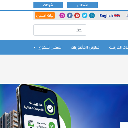
اشخاص
شركات
Another
Social
ا
English
بوابة الممول
Portals
Icons
ات الضريبية
عناوين المأموريات
تسجيل شكوي