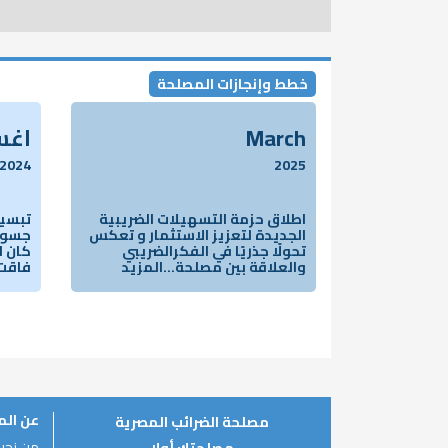
خطط وإنجازات المصلحة
March
اغ
2024
2025
اطلاق حزمة التسهيلات الضريبية
تبسيط
الجديدة لتعزيز الاستثمار و تعكس
جسور 
تحولًا جذريًا في الفكرالضريبي
كان ل
والعلاقة بين مصلحة...المزيد
فاقت
عن ال
مصلحة الضرائب المصرية
من نحن