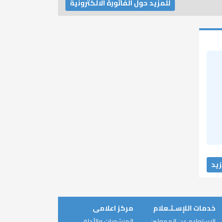
للمزيد حول الفاتورة الالكترونية
زيد
خدمات اللإسـتـعلام
مركز اعلامى
الاستعلام عن الممولين
المنشورات والأدلة