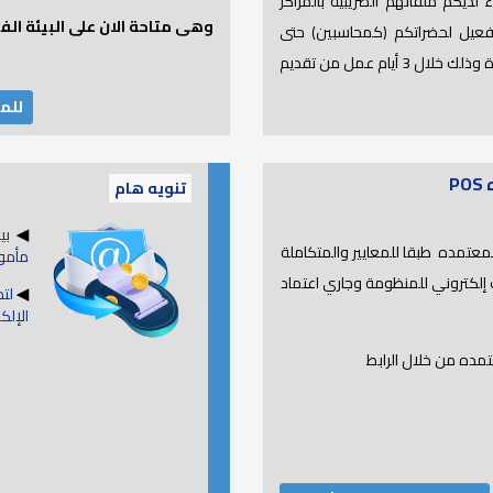
ديكم ملفاتهم الضريبية بالمراكز
وهى متاحة الان على البيئة الف
 تفعيل لحضراتكم (كمحاسبين) حتى
تتمكنوا من اعتماد إقرارات عملائكم على المنظومة الجديدة وذلك خلال 3 أيام عمل من تقديم
للم
P
تنويه هام
◀
بيا
معتمده طبقا للمعايير والمتكاملة
مأمور
ت إلكتروني للمنظومة وجاري اعتماد
◀
لت
الإلكت
مده من خلال الرابط