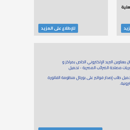
علية
زيد
للإطلاع على المزيد
ن بعناوين البريد الإلكتروني الخاص بمراكز و
يات مصلحة الضرائب المصرية - تحميل
حميل طلب إصدار فواتير على بورتال منظومة الفاتورة
رونية.