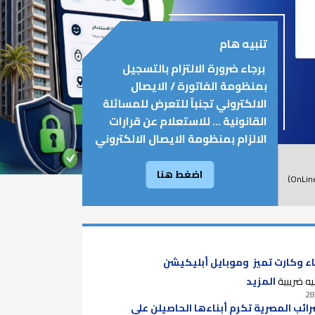
تنبيه هام
برجاء ضرورة الالتزام بالتسجيل
بمنظومة الفاتورة / الايصال
الالكتروني تجنباً للتعرض للمسائلة
القانونية ... للاستعلام عن قرارات
الالزام بمنظومة الايصال الالكتروني
اضغط هنا
بيان بتفاصيل ومواعيد إقامة الندوات التعريفية (OnLine)
ء وكارت تميز وموبايل أبليكيشن
ه ضريبية
المزيد
28
ائب المصرية تكرم أبناءها الحاصيلن على