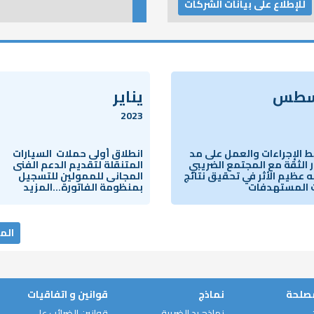
للإطلاع على بيانات الشركات
سطس
يناير
2023
 الإجراءات والعمل على مد
انطلاق أولى حملات السيارات
الثقة مع المجتمع الضريبي
المتنقلة لتقديم الدعم الفنى
ه عظيم الأثر في تحقيق نتائج
المجانى للممولين للتسجيل
 المستهدفات
بمنظومة الفاتورة...المزيد
الم
مصلحة
نماذج
قوانين و اتفاقيات
نماذج رد الضريبة
قوانين الضرائب على