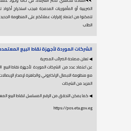
⮜⮜السادة محاسبي مصر الشرفاء، في حالة وجود عملاء ل
الضريبية أو المأموريات المدمجة فيجب استخراج أكواد
الطلب
الشركات الموردة لأجهزة نقاط البيع المعتمده OS
◀ تعلن مصلحة الضرائب المصرية
عن اعتماد عدد من الشركات الموردة لأجهزة نقاط البيع ال
مع منظومة الايصال الإلكتروني والجاهزة لإصدار الإيصالا
المزيد من الشركات
◀ كما يمكن التحقق من الرقم المسلسل لنقاط البيع المعت
https://pos.eta.gov.eg