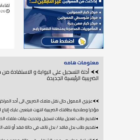
الضري
لقاءا
سوق ا
026
معلومات هامه
⮜⮜ أدلة التسجيل على البوابة و الاستفادة من
الضريبية الرئيسية الجديدة
⮜⮜عزيزي الممول حال نقل ملفك الضريبي الى أحد المراكز ا
مؤخرا وصلاحية بطاقتك الضريبية انتهت فيتعين عليك إتباع ا
◂تقديم طلب تعديل بيانات تسجيل وتحديث بيانات ملفك الض
◂تقديم طلب بدل فاقد / بدل تالف في حالة فقد أو تلف الب