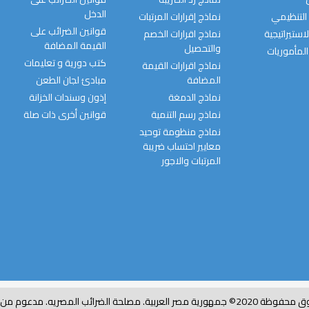
الدخل
التنظيمي
نماذج إقرارات المرتبات
قوانين الضرائب على
استيراتيجية
نماذج اقرارات الخصم
القيمة المضافة
والتحصيل
المأموريات
كتب دورية و تعليمات
نماذج اقرارات القيمة
المضافة
مبادئ لجان الطعن
نماذج الدمغة
إذون وسندات الخزانة
نماذج رسم التنمية
قوانين أخرى ذات صلة
نماذج منظومة توحيد
معايير احتساب ضريبة
المرتبات والاجور
ربية. مصلحة الضرائب المصريه. مدعوم من e-finance