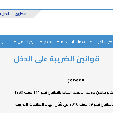
Header
شكاوي
اتصل بن
Top
لضرائب الدولية
خدمات الإستعلام
نماذج
مركز اعلامى
التسهيل
قوانين الضريبة على الدخل
الموضوع
انون ضريبة الدمغة الصادر بالقانون رقم 111 لسنة 1980
 في شأن إنهاء المنازعات الضريبية