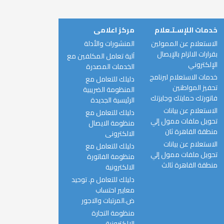
خدمات اللإسـتـعلام
مركز اعلامى
الاستعلام عن الممولين
المنشورات والأدلة
بقرارات الالزام بالإيصال
آلية تعامل المكلفين مع
الإلكتروني
الخدمات المصدرة
خدمات الاستعلام لبرنامج
دليلك للتعامل مع
تحفيز المواطنين
المنظومة الضريبية
فاتورتك حمايتك وجايزتك
الرئيسية الجديدة
الاستعلام عن بيانات
دليلك للتعامل مع
تحويل ملفات ممول إلي
منظومة الايصال
منطقة القاهرة ثان
الالكترونى
الاستعلام عن بيانات
دليلك للتعامل مع
تحويل ملفات ممول إلي
منظومة الفاتورة
منطقة القاهرة ثالث
الالكترونية
دليلك للتعامل م. توحيد
معايير احتساب
ض.المرتبات والاجور
منظومة التجارة
الإلكترونية