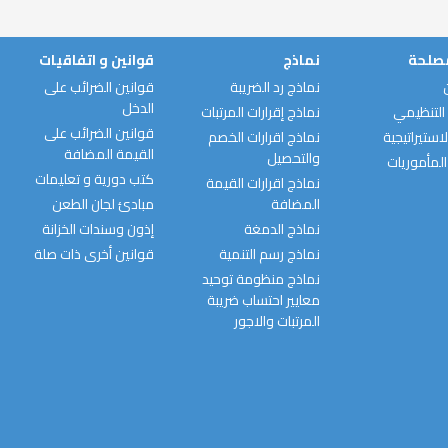
مصلحة
نماذج
قوانين و اتفاقيات
نماذج رد الضريبة
قوانين الضرائب على
الدخل
التنظيمي
نماذج إقرارات المرتبات
قوانين الضرائب على
استيراتيجية
نماذج اقرارات الخصم
القيمة المضافة
والتحصيل
المأموريات
كتب دورية و تعليمات
نماذج اقرارات القيمة
المضافة
مبادئ لجان الطعن
نماذج الدمغة
إذون وسندات الخزانة
نماذج رسم التنمية
قوانين أخرى ذات صلة
نماذج منظومة توحيد
معايير احتساب ضريبة
المرتبات والاجور