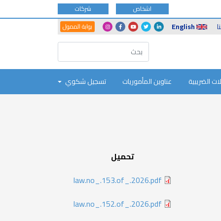
اشخاص
شركات
Another
Social
ا
English
بوابة الممول
Portals
Icons
ات الضريبية
عناوين المأموريات
تسجيل شكوي
تحميل
law.no_.153.of_.2026.pdf
law.no_.152.of_.2026.pdf