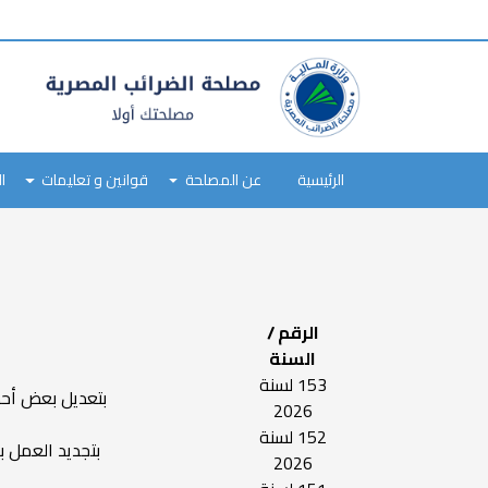
tax
payer
type
Main
navigation
الرئيسية
عن المصلحة
قوانين و تعليمات
ا
Skip
to
main
content
الرقم /
السنة
153 لسنة
بتعديل بعض أحكام ق
2026
152 لسنة
بتجديد العمل بالقانون رقم 79 لسنة 2016
2026