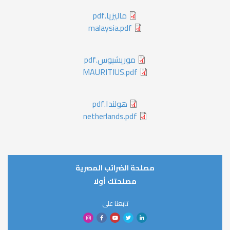
ماليزيا.pdf
malaysia.pdf
موريشيوس.pdf
MAURITIUS.pdf
هولندا.pdf
netherlands.pdf
مصلحة الضرائب المصرية
مصلحتك أولا
تابعنا على