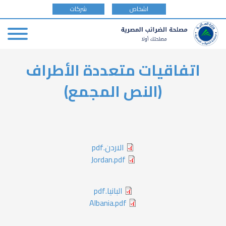
tax
اشخاص
شركات
payer
type
Skip
اتفاقيات متعددة الأطراف
to
main
(النص المجمع)
content
الاردن.pdf
Jordan.pdf
البانيا.pdf
Albania.pdf