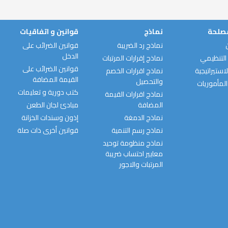
مصلحة
نماذج
قوانين و اتفاقيات
نماذج رد الضريبة
قوانين الضرائب على
الدخل
التنظيمي
نماذج إقرارات المرتبات
قوانين الضرائب على
استيراتيجية
نماذج اقرارات الخصم
القيمة المضافة
والتحصيل
المأموريات
كتب دورية و تعليمات
نماذج اقرارات القيمة
المضافة
مبادئ لجان الطعن
نماذج الدمغة
إذون وسندات الخزانة
نماذج رسم التنمية
قوانين أخرى ذات صلة
نماذج منظومة توحيد
معايير احتساب ضريبة
المرتبات والاجور