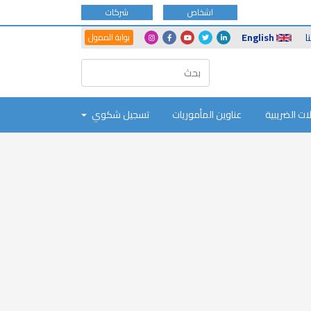
اشخاص
شركات
Another
Social
ا
English
بوابة الممول
Portals
Icons
ات الضريبية
عناوين المأموريات
تسجيل شكوي