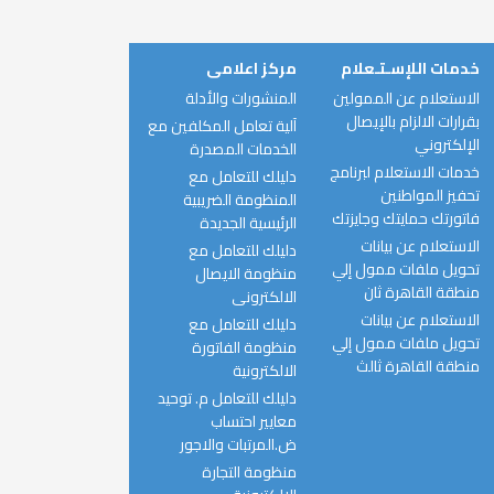
خدمات اللإسـتـعلام
مركز اعلامى
الاستعلام عن الممولين
المنشورات والأدلة
بقرارات الالزام بالإيصال
آلية تعامل المكلفين مع
الإلكتروني
الخدمات المصدرة
خدمات الاستعلام لبرنامج
دليلك للتعامل مع
تحفيز المواطنين
المنظومة الضريبية
فاتورتك حمايتك وجايزتك
الرئيسية الجديدة
الاستعلام عن بيانات
دليلك للتعامل مع
تحويل ملفات ممول إلي
منظومة الايصال
منطقة القاهرة ثان
الالكترونى
الاستعلام عن بيانات
دليلك للتعامل مع
تحويل ملفات ممول إلي
منظومة الفاتورة
منطقة القاهرة ثالث
الالكترونية
دليلك للتعامل م. توحيد
معايير احتساب
ض.المرتبات والاجور
منظومة التجارة