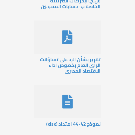
.ج.الإجراءات الضريبية
لخاصة ب-حسابات الممولين
قرير بشأن الرد على تساؤلات
لرأى العام بخصوص اداء
لاقتصاد المصرى
موذج 42-44 امتداد (xlsx)