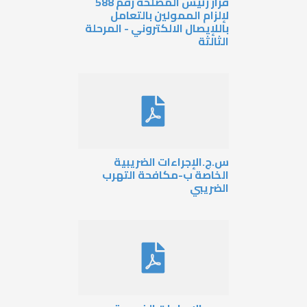
قرار رئيس المصلحة رقم 588
إلزام الممولين بالتعامل
اللإيصال الالكتروني - المرحلة
لثالثة
.ج.الإجراءات الضريبية
لخاصة ب-مكافحة التهرب
لضريبي