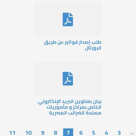
لب إصدار فواتير عن طريق
لبورتال
يان بعناوين البريد الإلكتروني
لخاص بمراكز و مأموريات
صلحة الضرائب المصرية
11
10
9
8
7
6
5
…