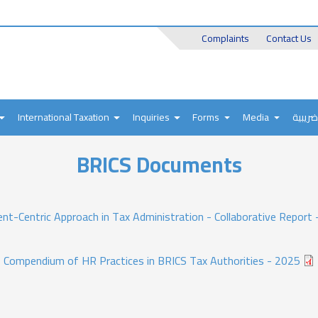
Header
Complaints
Contact Us
Top
International Taxation
Inquiries
Forms
Media
ضريبية
BRICS Documents
ent-Centric Approach in Tax Administration - Collaborative Report
Compendium of HR Practices in BRICS Tax Authorities - 2025