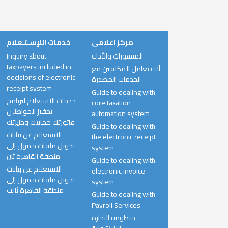
مركز اعلامى
خدمات اللإسـتـعلام
Inquiry about
المنشورات والأدلة
taxpayers included in
آلية تعامل المكلفين مع
decisions of electronic
الخدمات المصدرة
receipt system
Guide to dealing with
خدمات الاستعلام لبرنامج
core taxation
تحفيز المواطنين
automation system
فاتورتك حمايتك وجايزتك
Guide to dealing with
الاستعلام عن بيانات
the electronic receipt
تحويل ملفات ممول إلي
system
منطقة القاهرة ثان
Guide to dealing with
الاستعلام عن بيانات
electronic invoice
تحويل ملفات ممول إلي
system
منطقة القاهرة ثالث
Guide to dealing with
Payroll Services
منظومة التجارة