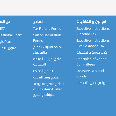
قوانين و اتفاقيات
نماذج
عن الم
 ETA
Tax Refund Forms
Executive Instructions
- Income Tax
zational Chart
Salary Declaration
Forms
Executive Instructions
gic Plan
- Value Added Tax
نماذج اقرارات الخصم
عناوين المأ
كتب دورية و تعليمات
والتحصيل
نماذج اقرارات القيمة
Principles of Appeal
المضافة
Committees
نماذج الدمغة
Treasury Bills and
Bonds
نماذج رسم التنمية
قوانين أخرى ذات صلة
نماذج منظومة توحيد
معايير احتساب ضريبة
المرتبات والاجور