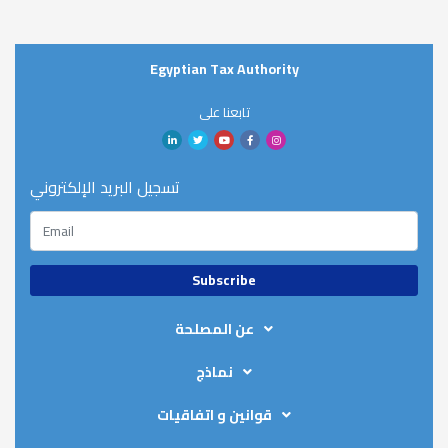
Egyptian Tax Authority
تابعنا على
تسجيل البريد الإلكتروني
عن المصلحة
About ETA
نماذج
Organizational Chart
Tax Refund Forms
Strategic Plan
قوانين و اتفاقيات
Salary Declaration Forms
عناوين المأموريات
Executive Instructions - Income Tax