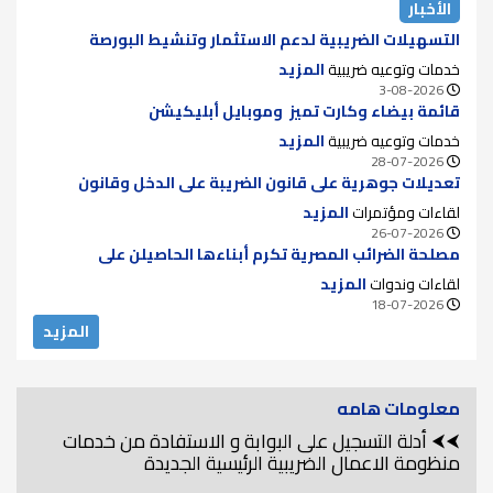
الأخبار
التسهيلات الضريبية لدعم الاستثمار وتنشيط البورصة
خدمات وتوعيه ضريبية
المزيد
3-08-2026
قائمة بيضاء وكارت تميز وموبايل أبليكيشن
خدمات وتوعيه ضريبية
المزيد
28-07-2026
تعديلات جوهرية على قانون الضريبة على الدخل وقانون
الضريبة على الدمغة للقضاء على الازدواج الضريبي ودعم سوق
لقاءات ومؤتمرات
المزيد
الأوراق المالية
26-07-2026
مصلحة الضرائب المصرية تكرم أبناءها الحاصيلن على
الماجستير والدكتوراه لعام 2025..
لقاءات وندوات
المزيد
18-07-2026
المزيد
معلومات هامه
⮜⮜ أدلة التسجيل على البوابة و الاستفادة من خدمات
منظومة الاعمال الضريبية الرئيسية الجديدة