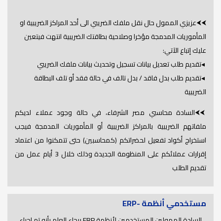
⮜⮜عزيزي الممول حال نقل ملفك الضريبي الى أحد المراكز الضريبية او
المأموريات المدمجة مؤخرا وصلاحية بطاقتك الضريبية انتهت فيتعين
عليك إتباع الآتي:
◂تقديم طلب تعديل بيانات تسجيل وتحديث بيانات ملفك الضريبي
◂تقديم طلب بدل فاقد / بدل تالف في حالة فقد أو تلف البطاقة
الضريبية
⮜⮜السادة محاسبي مصر الشرفاء، في حالة وجود عملاء لديكم
ملفاتهم الضريبية بالمراكز الضريبية أو المأموريات المدمجة فيجب
استخراج أكواد تفعيل لحضراتكم (كمحاسبين) حتى تتمكنوا من اعتماد
إقرارات عملائكم على المنظومة الجديدة وذلك خلال 3 أيام عمل من
تقديم الطلب
مستخدمي أنظمة -ERP
السادة الممولين المستخدمين لأنظمة ERP برجاء العلم بأنه تم اجراء