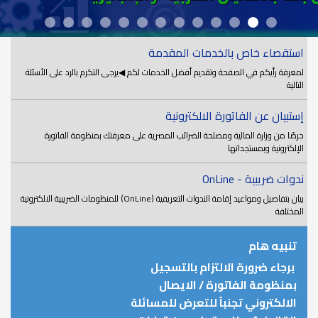
استقصاء خاص بالخدمات المقدمة
لمعرفة رأيكم في الصفحة وتقديم أفضل الخدمات لكم ◀يرجى التكرم بالرد على الأسئلة
التالية
إستبيان عن الفاتورة الالكترونية
حرصًا من وزارة المالية ومصلحة الضرائب المصرية على معرفتك بمنظومة الفاتورة
الإلكترونية وبمستجداتها
ندوات ضريبية - OnLine
بيان بتفاصيل ومواعيد إقامة الندوات التعريفية (OnLine) للمنظومات الضريبية الالكترونية
المختلفة
تنبيه هام
برجاء ضرورة الالتزام بالتسجيل
بمنظومة الفاتورة / الايصال
الالكتروني تجنباً للتعرض للمسائلة