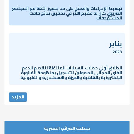
تبسيط الإجراءات والعمل على مد جسور الثقة مع المجتمع
الضريبي كان له عظيم الأثر في تحقيق نتائج فاقت
المستهدفات
يناير
2023
انطلاق أولى حملات السيارات المتنقلة لتقديم الدعم
الفنى المجانى للممولين للتسجيل بمنظومة الفاتورة
الإلكترونية بالقاهرة والجيزة والاسكندرية والقليوبية
المزيد
مصلحة الضرائب المصرية