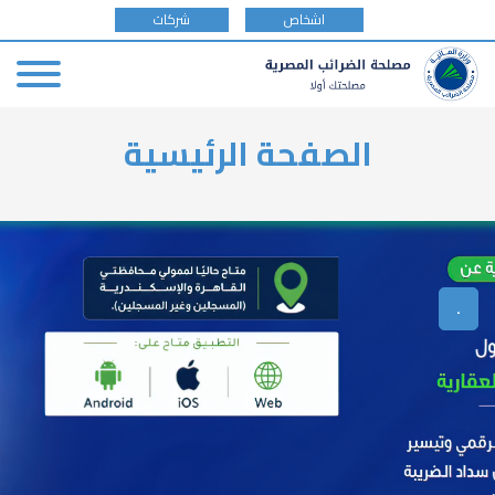
tax
اشخاص
شركات
payer
type
Skip
الصفحة الرئيسية
to
main
content
.