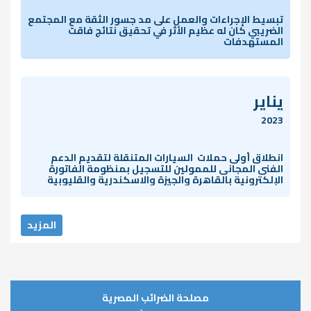
تبسيط الإجراءات والعمل على مد جسور الثقة مع المجتمع
الضريبي كان له عظيم الأثر في تحقيق نتائج فاقت
المستهدفات
يناير
2023
انطلاق أولى حملات السيارات المتنقلة لتقديم الدعم
الفنى المجانى للممولين للتسجيل بمنظومة الفاتورة
الإلكترونية بالقاهرة والجيزة والاسكندرية والقليوبية
المزيد
مصلحة الضرائب المصرية