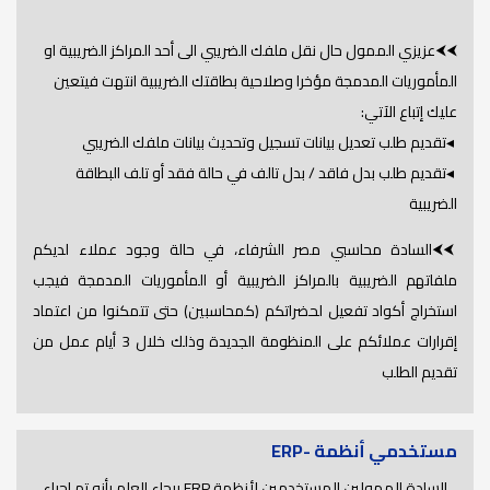
⮜⮜عزيزي الممول حال نقل ملفك الضريبي الى أحد المراكز الضريبية او
المأموريات المدمجة مؤخرا وصلاحية بطاقتك الضريبية انتهت فيتعين
عليك إتباع الآتي:
◂تقديم طلب تعديل بيانات تسجيل وتحديث بيانات ملفك الضريبي
◂تقديم طلب بدل فاقد / بدل تالف في حالة فقد أو تلف البطاقة
الضريبية
⮜⮜السادة محاسبي مصر الشرفاء، في حالة وجود عملاء لديكم
ملفاتهم الضريبية بالمراكز الضريبية أو المأموريات المدمجة فيجب
استخراج أكواد تفعيل لحضراتكم (كمحاسبين) حتى تتمكنوا من اعتماد
إقرارات عملائكم على المنظومة الجديدة وذلك خلال 3 أيام عمل من
تقديم الطلب
مستخدمي أنظمة -ERP
السادة الممولين المستخدمين لأنظمة ERP برجاء العلم بأنه تم اجراء