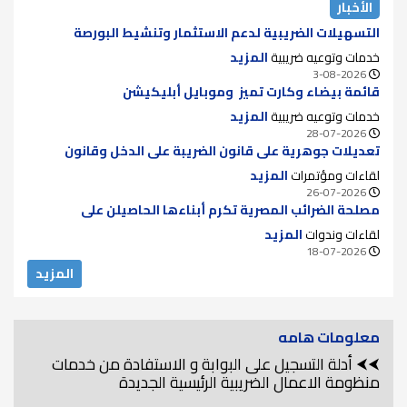
الأخبار
التسهيلات الضريبية لدعم الاستثمار وتنشيط البورصة
خدمات وتوعيه ضريبية
المزيد
3-08-2026
قائمة بيضاء وكارت تميز وموبايل أبليكيشن
خدمات وتوعيه ضريبية
المزيد
28-07-2026
تعديلات جوهرية على قانون الضريبة على الدخل وقانون
الضريبة على الدمغة للقضاء على الازدواج الضريبي ودعم سوق
لقاءات ومؤتمرات
المزيد
الأوراق المالية
26-07-2026
مصلحة الضرائب المصرية تكرم أبناءها الحاصيلن على
الماجستير والدكتوراه لعام 2025..
لقاءات وندوات
المزيد
18-07-2026
المزيد
معلومات هامه
⮜⮜ أدلة التسجيل على البوابة و الاستفادة من خدمات
منظومة الاعمال الضريبية الرئيسية الجديدة