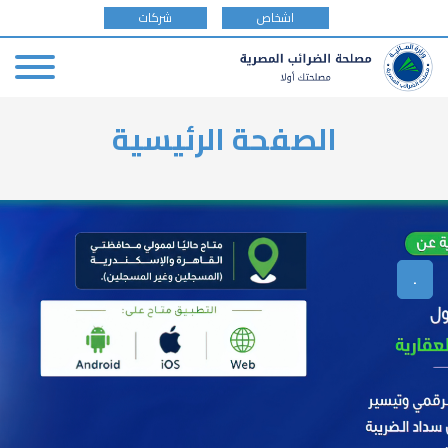
tax
اشخاص
شركات
payer
type
Skip
الصفحة الرئيسية
to
main
content
.