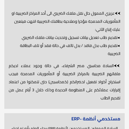
⮜⮜عزيزي الممول حال نقل ملفك الضريبي الى أحد المراكز الضريبية او
المأموريات المدمجة مؤخرا وصلاحية بطاقتك الضريبية انتهت فيتعين
عليك إتباع الآتي:
◂تقديم طلب تعديل بيانات تسجيل وتحديث بيانات ملفك الضريبي
◂تقديم طلب بدل فاقد / بدل تالف في حالة فقد أو تلف البطاقة
الضريبية
⮜⮜السادة محاسبي مصر الشرفاء، في حالة وجود عملاء لديكم
ملفاتهم الضريبية بالمراكز الضريبية أو المأموريات المدمجة فيجب
استخراج أكواد تفعيل لحضراتكم (كمحاسبين) حتى تتمكنوا من اعتماد
إقرارات عملائكم على المنظومة الجديدة وذلك خلال 3 أيام عمل من
تقديم الطلب
مستخدمي أنظمة -ERP
السادة الممولين المستخدمين لأنظمة ERP برجاء العلم بأنه تم اجراء