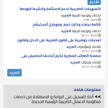
الأخبار
التسهيلات الضريبية لدعم الاستثمار وتنشيط البورصة
خدمات وتوعيه ضريبية
المزيد
3-08-2026
قائمة بيضاء وكارت تميز وموبايل أبليكيشن
خدمات وتوعيه ضريبية
المزيد
28-07-2026
تعديلات جوهرية على قانون الضريبة على الدخل وقانون
الضريبة على الدمغة للقضاء على الازدواج الضريبي ودعم سوق
لقاءات ومؤتمرات
المزيد
الأوراق المالية
26-07-2026
مصلحة الضرائب المصرية تكرم أبناءها الحاصيلن على
الماجستير والدكتوراه لعام 2025..
لقاءات وندوات
المزيد
18-07-2026
المزيد
معلومات هامه
⮜⮜ أدلة التسجيل على البوابة و الاستفادة من خدمات
منظومة الاعمال الضريبية الرئيسية الجديدة