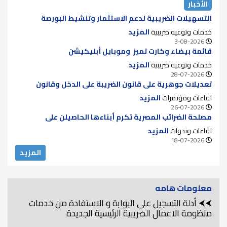
الأخبار
التسهيلات الضريبية لدعم الاستثمار وتنشيط البورصة
خدمات وتوعيه ضريبية
المزيد
3-08-2026
قائمة بيضاء وكارت تميز وموبايل أبليكيشن
خدمات وتوعيه ضريبية
المزيد
28-07-2026
تعديلات جوهرية على قانون الضريبة على الدخل وقانون
الضريبة على الدمغة للقضاء على الازدواج الضريبي ودعم سوق
لقاءات ومؤتمرات
المزيد
الأوراق المالية
26-07-2026
مصلحة الضرائب المصرية تكرم أبناءها الحاصيلن على
الماجستير والدكتوراه لعام 2025..
لقاءات وندوات
المزيد
18-07-2026
المزيد
معلومات هامه
⮜⮜ أدلة التسجيل على البوابة و الاستفادة من خدمات
منظومة الاعمال الضريبية الرئيسية الجديدة