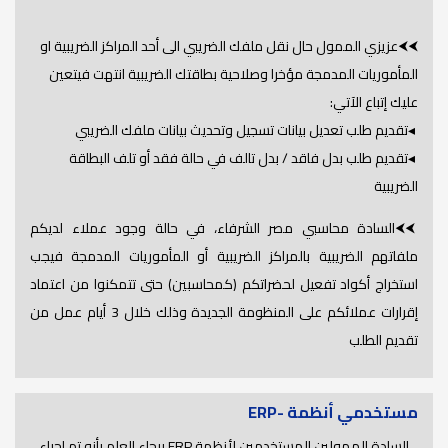
⮜⮜عزيزي الممول حال نقل ملفك الضريبي الى أحد المراكز الضريبية او
المأموريات المدمجة مؤخرا وصلاحية بطاقتك الضريبية انتهت فيتعين
عليك إتباع الآتي:
◂تقديم طلب تعديل بيانات تسجيل وتحديث بيانات ملفك الضريبي
◂تقديم طلب بدل فاقد / بدل تالف في حالة فقد أو تلف البطاقة
الضريبية
⮜⮜السادة محاسبي مصر الشرفاء، في حالة وجود عملاء لديكم
ملفاتهم الضريبية بالمراكز الضريبية أو المأموريات المدمجة فيجب
استخراج أكواد تفعيل لحضراتكم (كمحاسبين) حتى تتمكنوا من اعتماد
إقرارات عملائكم على المنظومة الجديدة وذلك خلال 3 أيام عمل من
تقديم الطلب
مستخدمي أنظمة -ERP
السادة الممولين المستخدمين لأنظمة ERP برجاء العلم بأنه تم اجراء