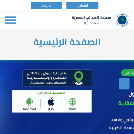
tax
اشخاص
شركات
payer
type
Skip
الصفحة الرئيسية
to
main
content
.