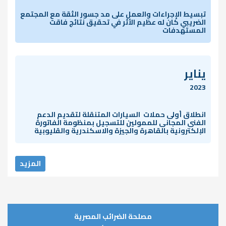
تبسيط الإجراءات والعمل على مد جسور الثقة مع المجتمع
الضريبي كان له عظيم الأثر في تحقيق نتائج فاقت
المستهدفات
يناير
2023
انطلاق أولى حملات السيارات المتنقلة لتقديم الدعم
الفنى المجانى للممولين للتسجيل بمنظومة الفاتورة
الإلكترونية بالقاهرة والجيزة والاسكندرية والقليوبية
المزيد
مصلحة الضرائب المصرية