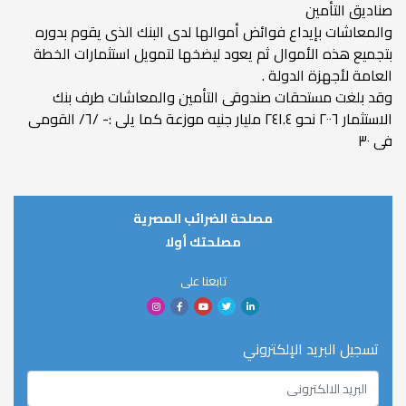
صناديق التأمين
والمعاشات بإيداع فوائض أموالها لدى البنك الذى يقوم بدوره
بتجميع هذه الأموال ثم يعود ليضخها لتمويل استثمارات الخطة
العامة لأجهزة الدولة .
وقد بلغت مستحقات صندوقى التأمين والمعاشات طرف بنك
الاستثمار ٢٠٠٦ نحو ٢٤١.٤ مليار جنيه موزعة كما يلى :- /٦/ القومى
فى ٣٠
مصلحة الضرائب المصرية
مصلحتك أولا
تابعنا على
تسجيل البريد الإلكتروني