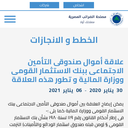
tax
اشخاص
شركات
payer
type
Skip
الخطط و الانجازات
to
main
content
علاقة أموال صندوقى التأمين
الاجتماعى ببنك الاستثمار القومى
ووزارة المالية و تطور هذه العلاقة
30
يناير
2020
-
06
يناير
2021
يمكن إيضاح العلاقة بين أموال صندوقى التأمين الاجتماعى ببنك
الاستثمار القومى ووزارة المالية كما يلى :-
فى إطار أحكام القانون رقم ١١٩ لسنة ١٩٨٠ بشأن بنك الاستثمار
القومى § (ومن قبله صندوق استثمار الودائع والتأمينات) التزمت