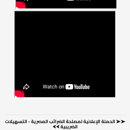
➤➤ الحملة الإعلانية لمصلحة الضرائب المصرية - التسهيلات
الضريبية ⮜⮜