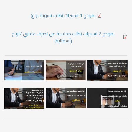
نموذج 1 تيسيرات (طلب تسوية نزاع)
نموذج 2 تيسيرات (طلب محاسبة عن تصرف عقاري /ارباح
رأسمالية)