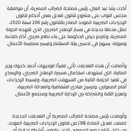
أكدت رشا عبد العال، رئيس مصلحة الضرائب المصرية، أن موافقة
مجلس النواب على مشروع قانون تعديل بعض أحكام قانون
الإجراءات الضريبية الموحد الصادر بالقانون رقم 206 لسنة 2020،
تمثل محطة جديدة في مسار الإصلاح الضريبي الذي تنتهجه الدولة
المصرية، وتترجم حرص الحكومة على بناء نظام ضريبي أكثر كفاءة
ومرونة، يسهم في تحسين بيئة الاستثمار وتيسير ممارسة الأعمال.
وأضافت أن هذه التعديلات تأتي تنفيذًا لتوجيهات أحمد كجوك وزير
المالية، التي تستهدف استكمال مسيرة الإصلاح الضريبي، والإسراع
في تنفيذ الحزمة الثانية من التسهيلات الضريبية، وتبسيط الإجراءات
أمام الممولين، وترسيخ مبادئ الشفافية والعدالة الضريبية،
وتعزيز الثقة والشراكة بين الإدارة الضريبية ومجتمع الأعمال.
وأوضحت رئيس مصلحة الضرائب المصرية أن التعديلات الجديدة
تضمنت تعديل المادة (38) من قانون الإجراءات الضريبية الموحد،
من خلال إلزام جميع الممولين الذين يزاولون أنشطة تجارية أو