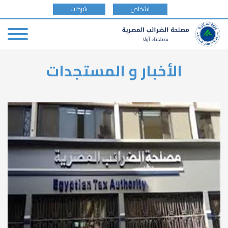
tax
اشخاص
شركات
payer
type
Skip
الأخبار و المستجدات
to
main
content