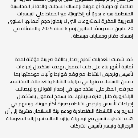
صناعية أو حرفية أو مهنية بإمساك السجلات والدفاتر المحاسبية
المنتظمة سواء يدويًا أو إلكترونيًا، مع الحفاظ على التيسيرات
الضريبية المقررة للمشروعات التي لا يتجاوز حجم أعمالها السنوي
20 مليون جنيه وفقًا للقانون رقم 6 لسنة 2025 والمتمثلة في
إمساك دفاتر وحسابات مبسطة .
كما شملت التعديلات تنظيم إصدار بطاقة ضريبية مؤقتة لمدة
ثمانية أشهر بناء على طلب الممول بهدف استكمال إجراءات
تأسيس وترخيص النشاط، مع وضع ضوابط وآليات حوكمتها بما
يضمن الاستفادة منها في مزاولة النشاط والتعاملات المختلفة،
مع قصر الحظر على استخدامها في إصدار الفواتير والإيصالات
الإلكترونية خلال فترة سريانها، بما يسمح للممول باستكمال
إجراءات تأسيس وترخيص نشاطه بصورة أكثر مرونة، ويسهم في
تسريع بدء الأنشطة الاقتصادية ودعم بيئة الاستثمار، مشيرة إلى أن
هذه الخطوة تتسق مع توجهات وزارة المالية نحو إزالة المعوقات
الإجرائية وتيسير تأسيس الشركات