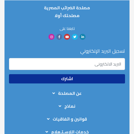
مصلحة الضرائب المصرية
مصلحتك أولا
تابعنا على
تسجيل البريد الإلكتروني
عن المصلحة
من نحن
نماذج
الهيكل التنظيمي
نماذج رد الضريبة
الخطة الاستيراتيجية
قوانين و اتفاقيات
نماذج إقرارات المرتبات
عناوين المأموريات
قوانين الضرائب على الدخل
نماذج اقرارات الخصم والتحصيل
خدمات اللإسـتـعلام