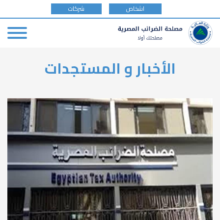
tax
اشخاص
شركات
payer
type
Skip
الأخبار و المستجدات
to
main
content