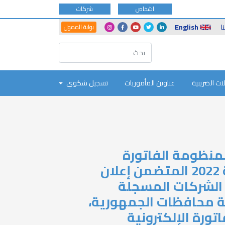
اشخاص
شركات
Another
Social
ا
English
بوابة الممول
Portals
Icons
ات الضريبية
عناوين المأموريات
تسجيل شكوي
لمنظومة الفاتورة
الإلكترونية رقم (323 ) لسنة 2022 المتضمن إعلان
 الشركات المسجلة
فة محافظات الجمهورية،
ورة الإلكترونية