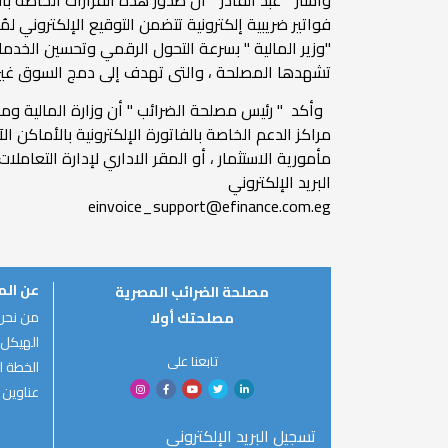
فواتير ضريبية إلكترونية تتضمن التوقيع الإلكتروني
"وزير المالية " بسرعة التحول الرقمي وتحسين الخدم
تشهدها المصلحة ، والتى تهدف إلى دمج السوق غير ا
وأكد " رئيس مصلحة الضرائب " أن وزارة المالية ومص
مراكز الدعم الخاصة بالفاتورة الإلكترونية بالأماكن ا
البريد الإلكتروني
einvoice_support@efinance.com.eg
عن ال
مصلحة الضرائب المصرية
من نحن
مصلحتك أولا
الهيكل 
تابعنا على
الخطة ال
عناوين 
تسجيل البريد الإلكتروني