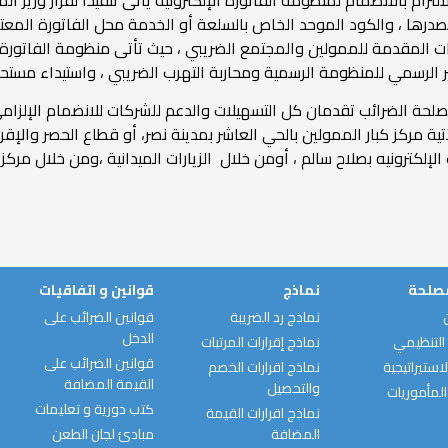
 لمُصدرها ، والكود الموحد الخاص بالسلعة أو الخدمة محل الفاتورة ا
ات المقدمة للممولين والمجتمع الضريبي ، حيث تأتى منظومة الفاتورة ا
لرسمي للمنظومة الرسمية ومحاربة التهرب الضريبي ، واستيداء مستحقا
لحة الضرائب تقدمان كل التسهيلات والدعم للشركات للانضمام الإلزام
لآتية مركز كبار الممولين بالحي العاشر بمدينة نصر، أو قطاع الحصر والإ
مصلحة
نماذج
قوانين و اتفاقيات
نماذج رد الضريبة
قوانين الضرائب على
الدخل
التنظيمي
نماذج إقرارات المرتبات
قوانين الضرائب على
استيراتيجية
نماذج اقرارات الخصم
القيمة المضافة
والتحصيل
المأموريات
كتب دورية و تعليمات
نماذج اقرارات القيمة
المضافة
مبادئ لجان الطعن