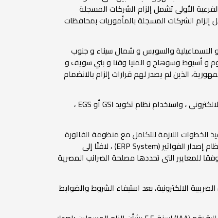
ة الفرعية الأولى تشمل إلزام الشركات المسجلة
تبارًا من 15 / 9/ 2022 ، والمرحلة الفرعية الثانية تشمل إلزام الشركات المسجلة بالمأموريات بمحافظات
د و الاسماعيلية والسويس و شمال سيناء و جنوب
ت بمحافظات الفيوم و أسيوط وسوهاج و المنيا وقنا و بني سويف و
رية، الذين لم يصدر لهم قرارات إلزام بالانضمام
وأوضح " عبد القادر " أن هناك عدة ضوابط وشروط فنية يجب على هذه الشركات أن تلتزم بها وهى استخراج شهادة الختم الالكترونى ، واستخدام نظام تكويد GSI أو EGS ،
فيذ الخطوات اللازمة للتكامل مع منظومة الفاتورة
الضريبية الالكترونية بمصلحة الضرانب المصرية، وحالات الاختبار الخاصة بوظائف المنظومة، وذلك للشركات التى يتوافر لديها نظام إصدار الفواتير (ERP System) ، لافتًا إلى
بوابة منظومة الفاتورة الالكترونية (Portal) وذلك للشركات التى لا يتوافر لديها نظام إصدار الفواتير(ERP System)، وفقا للمعايير التى تحددها مصلحة الضرانب المصرية
لضريبية الالكترونية، بعد استيفاء الشروط والضوابط