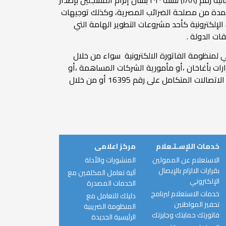
وأشار " عبد القادر " أن صدور هذه القرارات الخاصة بالالتزام بالانضمام لمنظومة الفاتورة الإلكترونية يأتى تنفيذًا لقرار وزير المالية رقم (١٨٨) لسنة ٢٠٢٠ بشأن إلزام المسجلين بإصدار
لمعتمدة من مصلحة الضرائب المصرية، وكذلك توجيهات
لإلكترونية كأحد مشروعات التطوير الهامة التي
ت الدولة .
ي لمنظومة الفاتورة الالكترونية سواء من خلال
قرارات بأغاخان ،أو مأمورية الشركات المساهمة ،أو
مأمورية الاستثمار ، أو المقر الاداري لإدارة التعاملات الإلكترونيه بصلاح سالم ، أومن خلال الزيارات الميدانية ،ومن خلال مركز الاتصالات المتكامل على رقم 16395 أو من خلال
خدمات اللإسـتـعلام
مركز اعلامى
الاستعلام عن الممولين
المنشورات والأدلة
بقرارات الالزام بالإيصال
آلية تعامل المكلفين مع
الإلكتروني
الخدمات المصدرة
خدمات الاستعلام لبرنامج
دليلك للتعامل مع
تحفيز المواطنين
المنظومة الضريبية
فاتورتك حمايتك وجايزتك
الرئيسية الجديدة