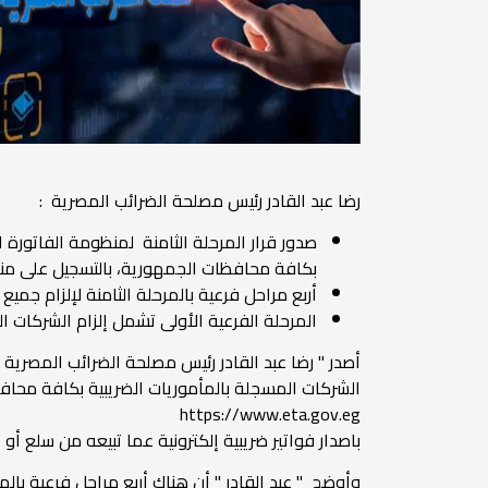
رضا عبد القادر رئيس مصلحة الضرائب المصرية :
بكافة محافظات الجمهورية، بالتسجيل على منظو
أربع مراحل فرعية بالمرحلة الثامنة لإلزام جمي
المرحلة الفرعية الأولى تشمل إلزام الشركات المسجل
الشركات المسجلة بالمأموريات الضريبية بكافة محا
https://www.eta.gov.eg
باصدار فواتير ضريبية إلكترونية عما تبيعه من سلع أو
وأوضح " عبد القادر " أن هناك أربع مراحل فرعية با