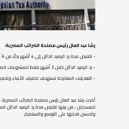
رشا عبد العال رئيس مصلحة الضرائب المصرية:
- تقليص مدة رد الرصيد الدائن إلى 4 أشهر بدلًا من 6 أشهر دعمًا للسيولة النقدية للمشروعات
- رد الرصيد الدائن خلال 3 أشهر فقط للمشروعات الصغيرة والمتوسطة التي لا يتجاوز حجم أعمالها السنوي 20 مليون جنيه المنضمة للتسهيلات الضريبية
- التعديلات المقترحة تستهدف تخفيف الأعباء وتحفيز ا
أكدت رشا عبد العال رئيس مصلحة الضرائب المصرية،
للمسجلين ، من بينها تقليص مدة رد الرصيد الدائن ال
وتحسين قدرتها على التوسع والاستمرار.