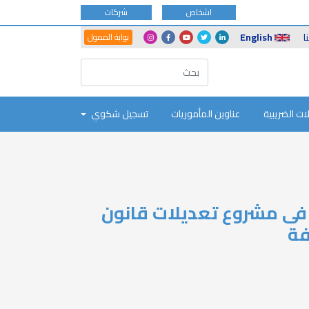
اشخاص
شركات
Another
Social
ا
English
بوابة الممول
Portals
Icons
ات الضريبية
عناوين المأموريات
تسجيل شكوي
فى مشروع تعديلات قانون
فة