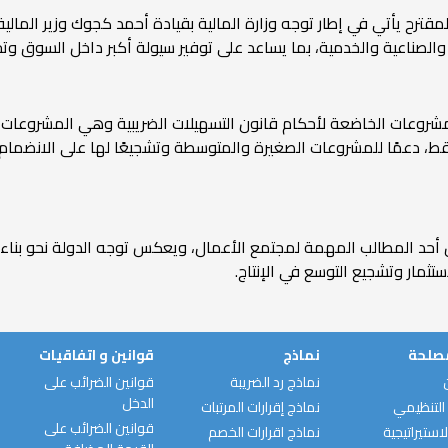
ترح يأتي في إطار توجه وزارة المالية بقيادة أحمد كجوك وزير المالية 
والصناعية والخدمية، بما يساعد على توفير سيولة أكبر داخل السوق وتح
فقط، دعمًا للمشروعات الصغيرة والمتوسطة وتشجيعًا لها على الانضمام 
مثل أحد المطالب المهمة لمجتمع الأعمال، ويعكس توجه الدولة نحو بناء
ثمار وتشجيع التوسع في الإنتاج.
مصلحة
نماذج
قوانين و اتفاقيات
نماذج رد الضريبة
قوانين الضرائب على
الدخل
التنظيمي
نماذج إقرارات المرتبات
قوانين الضرائب على
استيراتيجية
نماذج اقرارات الخصم