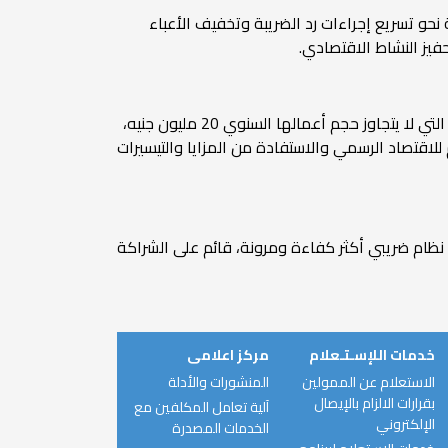
نحو تسريع إجراءات رد الضريبة وتخفيف الأعباء
فيز النشاط الاقتصادي.
وأضافت، أن مشروع القانون يتضمن ميزة إضافية للمشروعات الخاضعة لأحكام قانون التسهيلات الضريبية وهي المشروعات التي لا يتجاوز حجم أعمالها السنوي 20 مليون جنيه،
للاقتصاد الرسمي والاستفادة من المزايا والتيسيرات
 نظام ضريبي أكثر كفاءة ومرونة، قائم على الشراكة
خدمات اللإسـتـعلام
مركز اعلامى
الاستعلام عن الممولين
المنشورات والأدلة
بقرارات الالزام بالإيصال
آلية تعامل المكلفين مع
الإلكتروني
الخدمات المصدرة